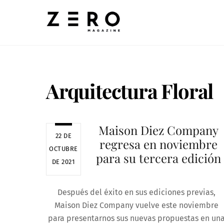
Skip
to
content
Arquitectura Floral
Maison Diez Company
22 DE
regresa en noviembre
OCTUBRE
para su tercera edición
DE 2021
Después del éxito en sus ediciones previas,
Maison Diez Company vuelve este noviembre
para presentarnos sus nuevas propuestas en un