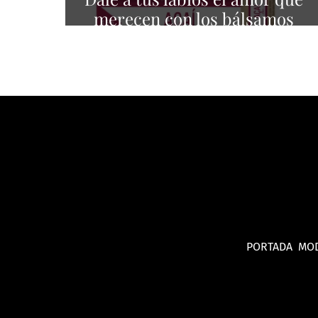
merecen con los bálsamos
mágicos de Dr. Akerman’s
para una hidratación
suprema
PORTADA
MO