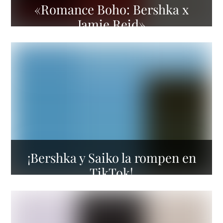
«Romance Boho: Bershka x
Jamie Reid»
¡Bershka y Saiko la rompen en
TikTok!