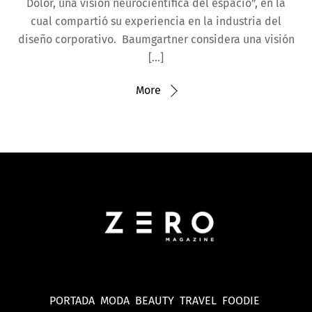
Dolor, una visión neurocientífica del espacio”, en la
cual compartió su experiencia en la industria del
diseño corporativo. Baumgartner considera una visión
[…]
More
PORTADA
MODA
BEAUTY
TRAVEL
FOODIE