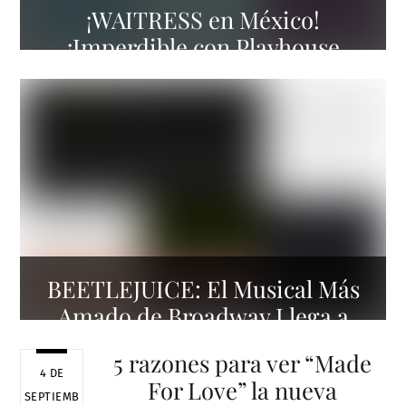
¡WAITRESS en México!
¡Imperdible con Playhouse
Entertainment!
BEETLEJUICE: El Musical Más
Amado de Broadway Llega a
Ciudad de México
5 razones para ver “Made
4 DE
For Love” la nueva
SEPTIEMB