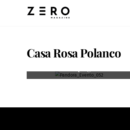
Skip
to
content
Casa Rosa Polanco
Summer Campaign Pandora