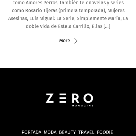
como Amores Perros, también telenovelas y series
como Rosario Tijeras (primera temporada), Mujeres
Asesinas, Luis Miguel: La Serie, Simplemente María, La
doble vida de Estela Carrillo, Ellas […]
More
PORTADA
MODA
BEAUTY
TRAVEL
FOODIE