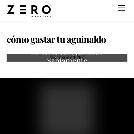
Skip
Men
to
content
cómo gastar tu aguinaldo
Invierte tu Aguinaldo
Sabiamente