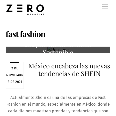
Skip
Men
to
content
fast fashion
2025 El Año de la Moda
Sostenible
México encabeza las nuevas
2 DE
tendencias de SHEIN
NOVIEMBR
E DE 2021
Actualmente Shein es una de las empresas de Fast
Fashion en el mundo, especialmente en México, donde
cada día nos muestran prendas y tendencias que son