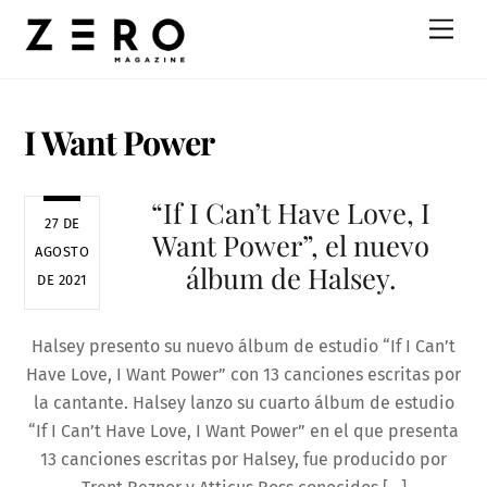
Skip
Men
to
content
I Want Power
“If I Can’t Have Love, I
27 DE
Want Power”, el nuevo
AGOSTO
álbum de Halsey.
DE 2021
Halsey presento su nuevo álbum de estudio “If I Can’t
Have Love, I Want Power” con 13 canciones escritas por
la cantante. Halsey lanzo su cuarto álbum de estudio
“If I Can’t Have Love, I Want Power” en el que presenta
13 canciones escritas por Halsey, fue producido por