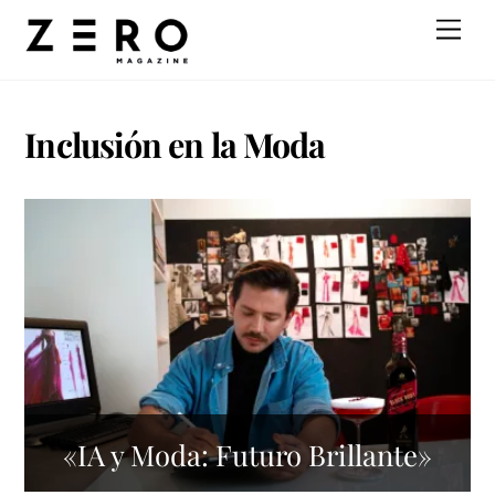
Skip
Men
to
content
Inclusión en la Moda
«IA y Moda: Futuro Brillante»