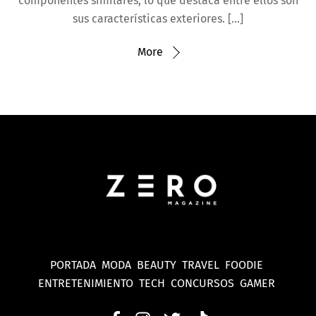
componentes similares, lo que destaca entre ellos son
sus características exteriores. […]
More
PORTADA
MODA
BEAUTY
TRAVEL
FOODIE
ENTRETENIMIENTO
TECH
CONCURSOS
GAMER