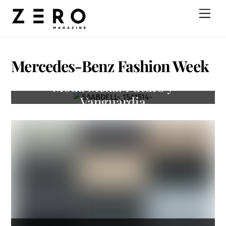
Skip
Men
to
content
Mercedes-Benz Fashion Week
Moda Mexa: Futuro y
Vanguardia