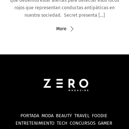
que debemos estar alertas para detectar esos focos
rojos que representan conductas antipáticas en
nuestra sociedad. Secret presenta […]
More
PORTADA
MODA
BEAUTY
TRAVEL
FOODIE
ENTRETENIMIENTO
TECH
CONCURSOS
GAMER