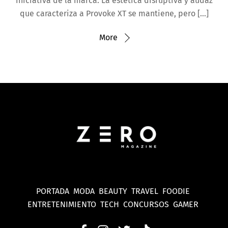
iniciativa de la marca. La estética disruptiva y audaz
que caracteriza a Provoke XT se mantiene, pero […]
More
PORTADA
MODA
BEAUTY
TRAVEL
FOODIE
ENTRETENIMIENTO
TECH
CONCURSOS
GAMER