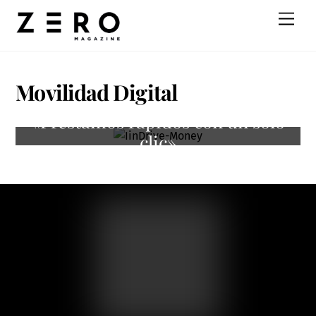
Skip
Men
to
content
Movilidad Digital
«Préstamos rápidos con un solo
clic»