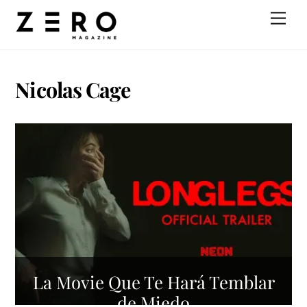
Skip
Men
to
content
Nicolas Cage
La Movie Que Te Hará Temblar
de Miedo