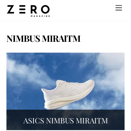
Skip
Men
to
content
NIMBUS MIRAITM
ASICS NIMBUS MIRAITM