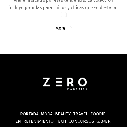
viene marcada por esta tendencia. La colección
incluye prendas para chicos y chicas que se destacan
[…]
More
PORTADA
MODA
BEAUTY
TRAVEL
FOODIE
ENTRETENIMIENTO
TECH
CONCURSOS
GAMER