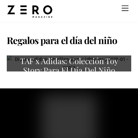
Skip
Men
to
content
Regalos para el día del niño
TAF x Adidas: Colección Toy
Story Para El Día Del Niño