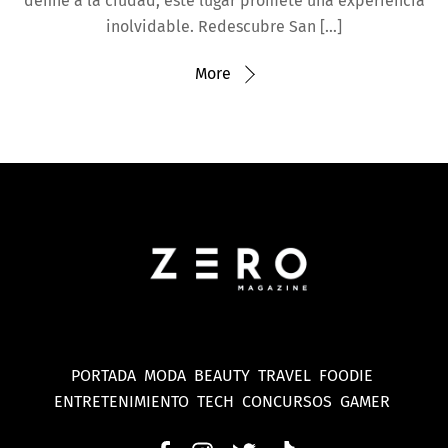
define a la ciudad, este lugar promete una experiencia
inolvidable. Redescubre San […]
More
PORTADA
MODA
BEAUTY
TRAVEL
FOODIE
ENTRETENIMIENTO
TECH
CONCURSOS
GAMER