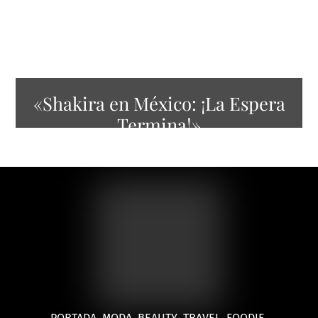
«Shakira en México: ¡La Espera
Termina!»
PORTADA
MODA
BEAUTY
TRAVEL
FOODIE