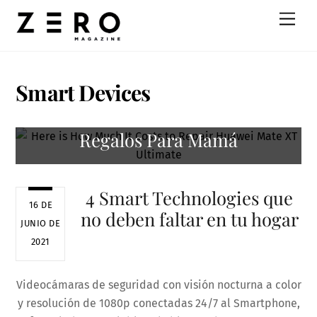
Skip
Men
to
content
Smart Devices
Regalos Para Mamá
4 Smart Technologies que
16 DE
no deben faltar en tu hogar
JUNIO DE
2021
Videocámaras de seguridad con visión nocturna a color
y resolución de 1080p conectadas 24/7 al Smartphone,