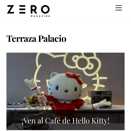
Skip
Men
to
content
Terraza Palacio
¡Ven al Café de Hello Kitty!