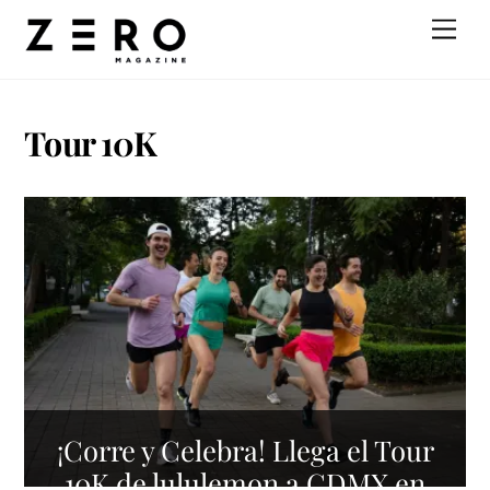
Skip
Men
to
content
Tour 10K
¡Corre y Celebra! Llega el Tour
10K de lululemon a CDMX en