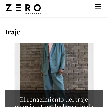
Skip
Men
to
content
traje
El renacimiento del traje
oversize: Una declaración de