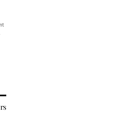
nt
t
rs