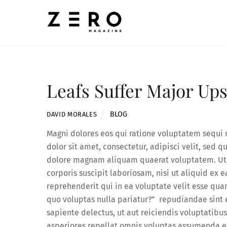
Skip
to
content
Leafs Suffer Major Ups
BLOG
DAVID MORALES
Magni dolores eos qui ratione voluptatem sequi
dolor sit amet, consectetur, adipisci velit, sed
dolore magnam aliquam quaerat voluptatem. Ut
corporis suscipit laboriosam, nisi ut aliquid e
reprehenderit qui in ea voluptate velit esse qua
quo voluptas nulla pariatur?” repudiandae sint 
sapiente delectus, ut aut reiciendis voluptatibu
asperiores repellat omnis voluptas assumenda 