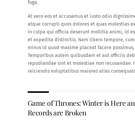
fuga.
At vero eos et accusamus et iusto odio dignissi
atque corrupti quos dolores et quas molestias ex
in culpa qui officia deserunt mollitia animi, id 
et expedita distinctio. Nam libero tempore, cum
minus id quod maxime placeat facere possimus, 
Temporibus autem quibusdam et aut officiis debi
repudiandae sint et molestiae non recusandae. I
reiciendis voluptatibus maiores alias consequatu
Game of Thrones: Winter is Here a
Records are Broken