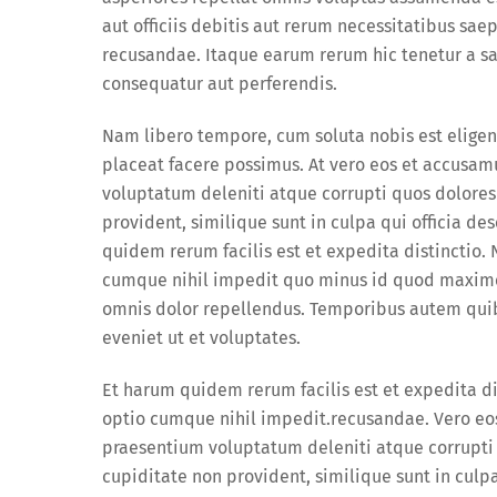
aut officiis debitis aut rerum necessitatibus sa
recusandae. Itaque earum rerum hic tenetur a sap
consequatur aut perferendis.
Nam libero tempore, cum soluta nobis est elige
placeat facere possimus. At vero eos et accusam
voluptatum deleniti atque corrupti quos dolores
provident, similique sunt in culpa qui officia de
quidem rerum facilis est et expedita distinctio.
cumque nihil impedit quo minus id quod maxime
omnis dolor repellendus. Temporibus autem quibu
eveniet ut et voluptates.
Et harum quidem rerum facilis est et expedita di
optio cumque nihil impedit.recusandae. Vero eos
praesentium voluptatum deleniti atque corrupti 
cupiditate non provident, similique sunt in culpa