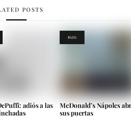
LATED POSTS
BLOG
ePuffi: adiós a las
McDonald’s Nápoles ab
hinchadas
sus puertas