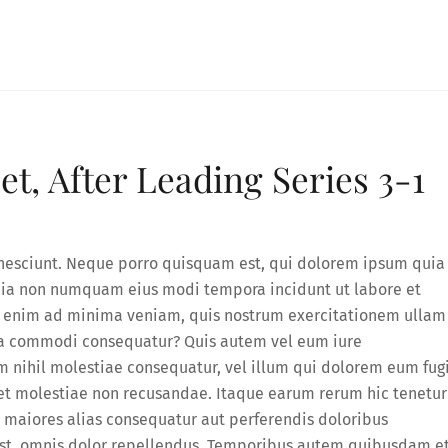
et, After Leading Series 3-1
 nesciunt. Neque porro quisquam est, qui dolorem ipsum quia
 quia non numquam eius modi tempora incidunt ut labore et
 enim ad minima veniam, quis nostrum exercitationem ullam
x ea commodi consequatur? Quis autem vel eum iure
m nihil molestiae consequatur, vel illum qui dolorem eum fug
et molestiae non recusandae. Itaque earum rerum hic tenetur
s maiores alias consequatur aut perferendis doloribus
est, omnis dolor repellendus. Temporibus autem quibusdam e