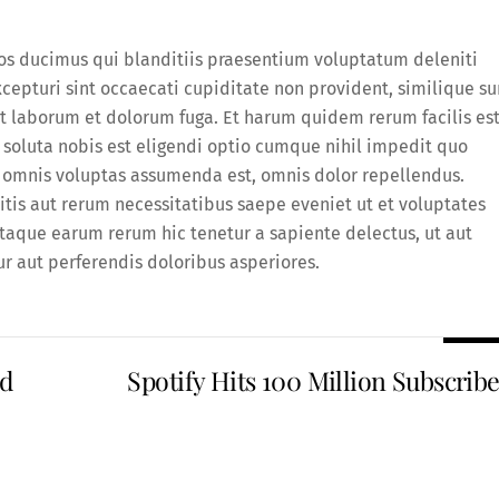
mos ducimus qui blanditiis praesentium voluptatum deleniti
cepturi sint occaecati cupiditate non provident, similique su
est laborum et dolorum fuga. Et harum quidem rerum facilis es
 soluta nobis est eligendi optio cumque nihil impedit quo
omnis voluptas assumenda est, omnis dolor repellendus.
tis aut rerum necessitatibus saepe eveniet ut et voluptates
taque earum rerum hic tenetur a sapiente delectus, ut aut
r aut perferendis doloribus asperiores.
nd
Spotify Hits 100 Million Subscribe