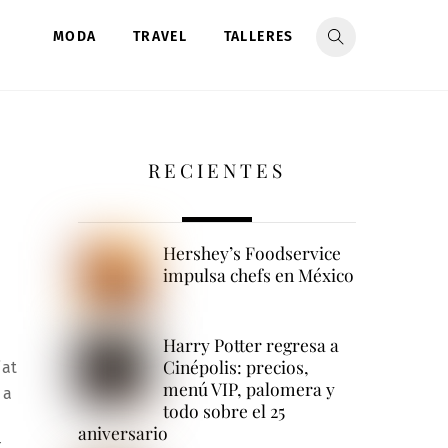
MODA
TRAVEL
TALLERES
RECIENTES
Hershey’s Foodservice
impulsa chefs en México
Harry Potter regresa a
Cinépolis: precios,
iat
menú VIP, palomera y
 a
todo sobre el 25
aniversario
t