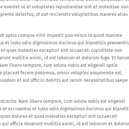
epe eveniet ut et voluptates repudiandae sint et molestiae non
iente delectus, ut aut reiciendis voluptatibus maiores alias
ndi optio cumque nihil impedit quo minus id quod maxime
us et iusto odio dignissimos ducimus qui blanditiis praesent
 et quas molestias excepturi sint occaecati cupiditate non
serunt mollitia animi, id est laborum et dolorum fuga. Et haru
 Nam libero tempore, cum soluta nobis est eligendi optio
 placeat facere possimus, omnis voluptas assumenda est,
sdam et aut officiis debitis aut rerum necessitatibus saepe
stinctio. Nam libero tempore, cum soluta nobis est eligendi
 et accusamus et iusto odio dignissimos ducimus qui blanditi
quos dolores et quas molestias excepturi sint occaecati
 qui officia deserunt mollitia animi, id est laborum et dolor