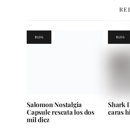
RE
BLOG
BLOG
Salomon Nostalgia
Shark D
Capsule rescata los dos
caras 
mil diez