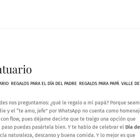
ntuario
ARIO
,
REGALOS PARA EL DÍA DEL PADRE
,
REGALOS PARA PAPÁ
,
VALLE DE
odes nos preguntamos: ¿qué le regalo a mi papá? Porque seam
adie y el “te amo, jefe” por WhatsApp no cuenta como homenaj
y con flow, pues déjame decirte que te traigo una opción que
e paso puedas pasártela bien. Y te hablo de celebrar el
Día de
zcla naturaleza, descanso y buena comida. Y lo mejor es que