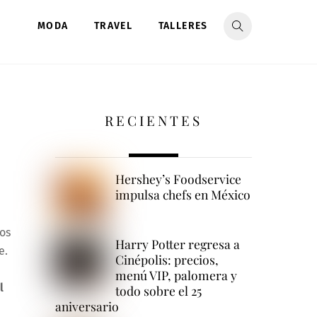
MODA
TRAVEL
TALLERES
RECIENTES
Hershey’s Foodservice
impulsa chefs en México
os
Harry Potter regresa a
e.
Cinépolis: precios,
menú VIP, palomera y
l
todo sobre el 25
aniversario