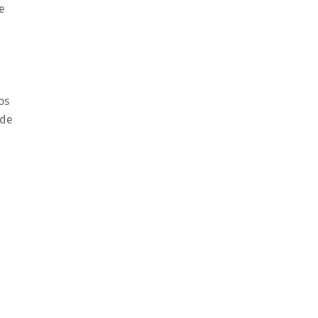
e
os
 de