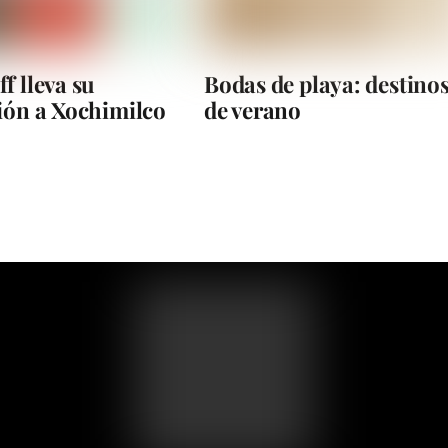
f lleva su
Bodas de playa: destino
ión a Xochimilco
de verano