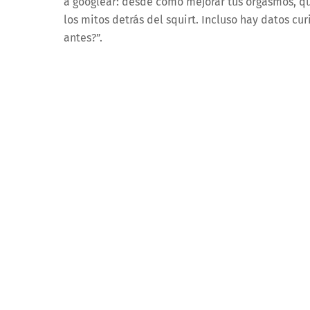
a googlear: desde cómo mejorar tus orgasmos, qu
los mitos detrás del squirt. Incluso hay datos c
antes?”.