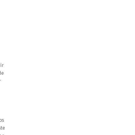
ir
de
r
os
ste