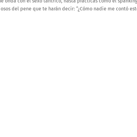
é onda con el sexo tántrico, hasta prácticas como el spankin
uriosos del pene que te harán decir: “¿Cómo nadie me contó est