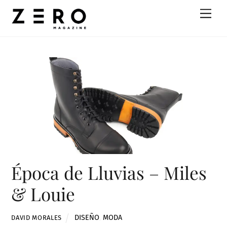
Skip
Men
to
content
Época de Lluvias – Miles
& Louie
DISEÑO
,
MODA
DAVID MORALES