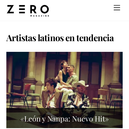
Skip
Men
to
content
Artistas latinos en tendencia
«León y Nanpa: Nuevo Hit»