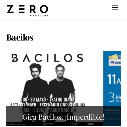
Skip
Men
to
content
Bacilos
Gira Bacilos: ¡Imperdible!