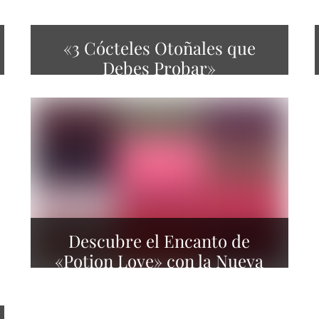
«3 Cócteles Otoñales que
Debes Probar»
Descubre el Encanto de
«Potion Love» con la Nueva
Propuesta de Cassava Roots