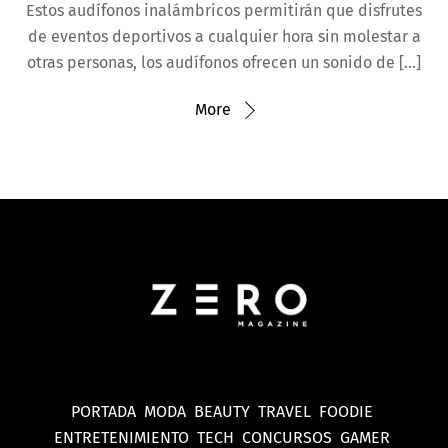
Estos audífonos inalámbricos permitirán que disfrutes
de eventos deportivos a cualquier hora sin molestar a
otras personas, los audífonos ofrecen un sonido de […]
More
PORTADA
MODA
BEAUTY
TRAVEL
FOODIE
ENTRETENIMIENTO
TECH
CONCURSOS
GAMER