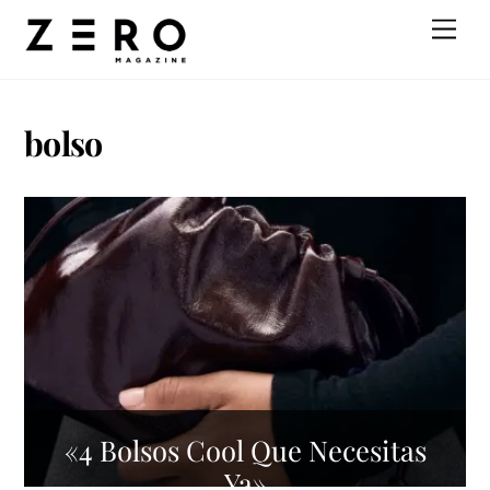
Skip
Men
to
content
bolso
«4 Bolsos Cool Que Necesitas
Ya»