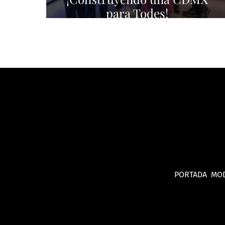
para Todes!
PORTADA
MO