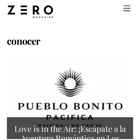
Skip
Men
to
content
conocer
Love is in the Air: ¡Escápate a la
Aventura Romántica en Los