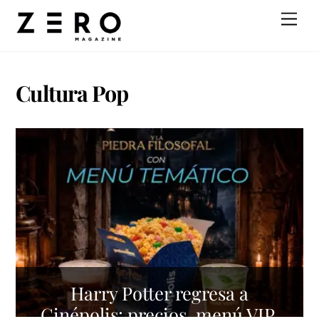
Skip
Men
to
content
Cultura Pop
Harry Potter regresa a
Cinépolis: precios, menú VIP,