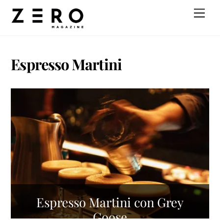
Skip
Men
to
content
Espresso Martini
Espresso Martini con Grey
Goose