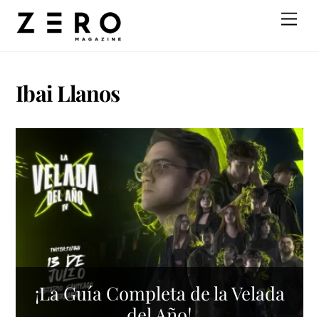
Skip
Men
to
content
Ibai Llanos
¡La Guía Completa de la Velada
del Año!