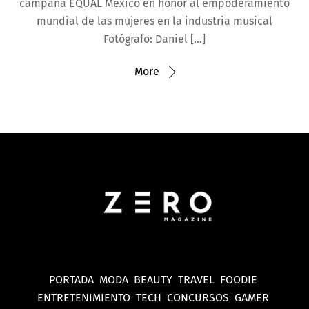
campaña EQUAL México en honor al empoderamiento
mundial de las mujeres en la industria musical
Fotógrafo: Daniel […]
More
PORTADA
MODA
BEAUTY
TRAVEL
FOODIE
ENTRETENIMIENTO
TECH
CONCURSOS
GAMER