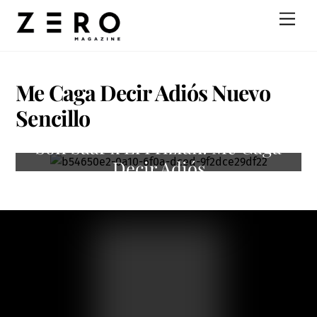
Skip
Men
to
content
Me Caga Decir Adiós Nuevo
Sencillo
Sofi Saar x El Frizian: Me Caga
Decir Adiós