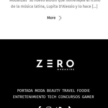
“Mudanzas” su nuevo álbum que homenajea al ícono
de la música latina, Lupita D’Alessio y lo hace […]
More
PORTADA
MODA
BEAUTY
TRAVEL
FOODIE
ENTRETENIMIENTO
TECH
CONCURSOS
GAMER