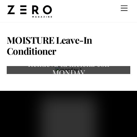
Skip
Men
to
content
MOISTURE Leave-In
Conditioner
Renueva tu melena con
MONDAY