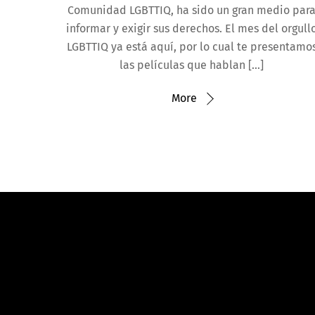
Comunidad LGBTTIQ, ha sido un gran medio par
informar y exigir sus derechos. El mes del orgull
LGBTTIQ ya está aquí, por lo cual te presentamo
las películas que hablan […]
More