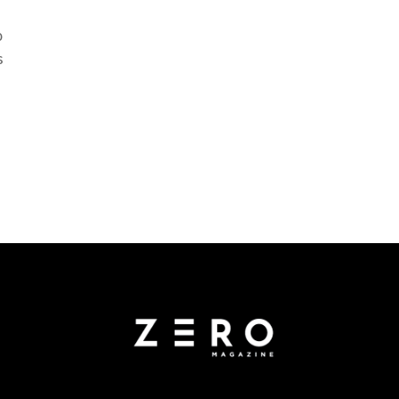
a
o
s