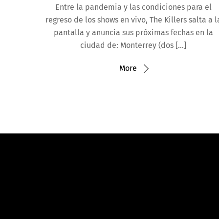
Entre la pandemia y las condiciones para el
regreso de los shows en vivo, The Killers salta a l
pantalla y anuncia sus próximas fechas en la
ciudad de: Monterrey (dos […]
More