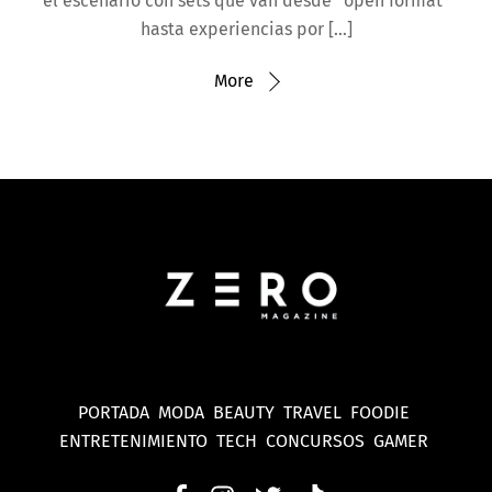
el escenario con sets que van desde “open format”
hasta experiencias por […]
More
PORTADA
MODA
BEAUTY
TRAVEL
FOODIE
ENTRETENIMIENTO
TECH
CONCURSOS
GAMER