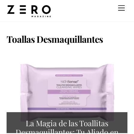
Skip
Men
to
content
Toallas Desmaquillantes
La Magia de las Toallitas
Desmaquillantes: Tu Aliado en