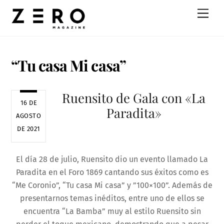
Skip
Men
to
content
“Tu casa Mi casa”
Ruensito de Gala con «La
16 DE
Paradita»
AGOSTO
DE 2021
El día 28 de julio, Ruensito dio un evento llamado La
Paradita en el Foro 1869 cantando sus éxitos como es
“Me Coronio”, “Tu casa Mi casa” y ”100×100”. Además de
presentarnos temas inéditos, entre uno de ellos se
encuentra “La Bamba” muy al estilo Ruensito sin