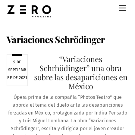
Skip
Men
to
content
Variaciones Schrödinger
“Variaciones
9 DE
Schrhödinger” una obra
SEPTIEMB
sobre las desapariciones en
RE DE 2021
México
Ópera prima de la compañía “Photos Teatro” que
aborda el tema del duelo ante las desapariciones
forzadas en México, protagonizada por Indira Pensado
y Luis Miguel Lombana. La obra “Variaciones
Schrödinger”, escrita y dirigida por el joven creador